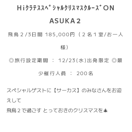
HiｸﾗﾃｽｽﾍﾟｼｬﾙｸﾘｽﾏｽｸﾙｰｽﾞON
ASUKA２
飛鳥２/3日間 185,000円（２名１室/お一人
様）
◎旅行設定期間 ： 12/23(水)出発限定 ◎最
少催行人員 ： 200名
スペシャルゲストに【サーカス】のみなさんをお迎
えして
飛鳥２で過ごす とっておきのクリスマスを🎄