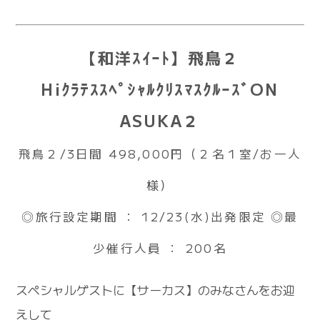
【和洋ｽｲｰﾄ】飛鳥２
HiｸﾗﾃｽｽﾍﾟｼｬﾙｸﾘｽﾏｽｸﾙｰｽﾞON
ASUKA２
飛鳥２/3日間 498,000円（２名１室/お一人
様）
◎旅行設定期間 ： 12/23(水)出発限定 ◎最
少催行人員 ： 200名
スペシャルゲストに【サーカス】のみなさんをお迎
えして