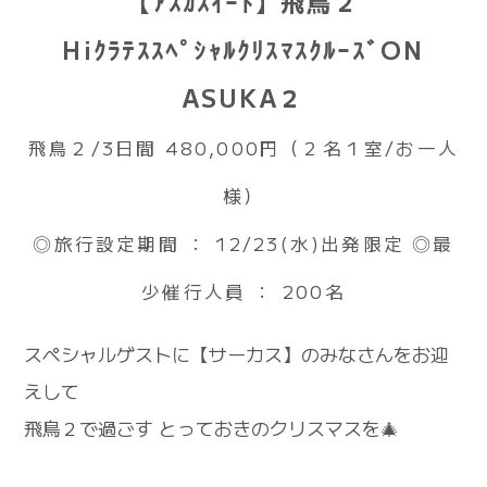
【ｱｽｶｽｲｰﾄ】飛鳥２
HiｸﾗﾃｽｽﾍﾟｼｬﾙｸﾘｽﾏｽｸﾙｰｽﾞON
ASUKA２
飛鳥２/3日間 480,000円（２名１室/お一人
様）
◎旅行設定期間 ： 12/23(水)出発限定 ◎最
少催行人員 ： 200名
スペシャルゲストに【サーカス】のみなさんをお迎
えして
飛鳥２で過ごす とっておきのクリスマスを🎄