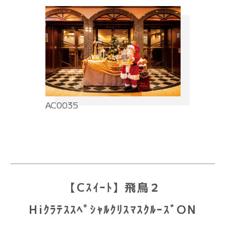
AC0035
【Cｽｲｰﾄ】飛鳥２
HiｸﾗﾃｽｽﾍﾟｼｬﾙｸﾘｽﾏｽｸﾙｰｽﾞON