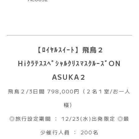
【ﾛｲﾔﾙｽｲｰﾄ】飛鳥２
HiｸﾗﾃｽｽﾍﾟｼｬﾙｸﾘｽﾏｽｸﾙｰｽﾞON
ASUKA２
飛鳥２/3日間 798,000円（２名１室/お一人
様）
◎旅行設定期間 ： 12/23(水)出発限定 ◎最
少催行人員 ： 200名