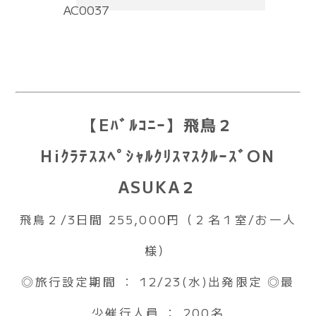
AC0037
【Eﾊﾞﾙｺﾆｰ】飛鳥２
HiｸﾗﾃｽｽﾍﾟｼｬﾙｸﾘｽﾏｽｸﾙｰｽﾞON
ASUKA２
飛鳥２/3日間 255,000円（２名１室/お一人
様）
◎旅行設定期間 ： 12/23(水)出発限定 ◎最
少催行人員 ： 200名