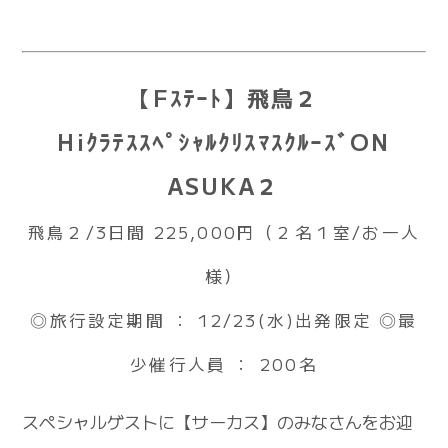
【Fｽﾃｰﾄ】飛鳥２
HiｸﾗﾃｽｽﾍﾟｼｬﾙｸﾘｽﾏｽｸﾙｰｽﾞON
ASUKA２
飛鳥２/3日間 225,000円（２名１室/お一人
様）
◎旅行設定期間 ： 12/23(水)出発限定 ◎最
少催行人員 ： 200名
スペシャルゲストに【サーカス】のみなさんをお迎