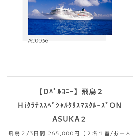
AC0036
【Dﾊﾞﾙｺﾆｰ】飛鳥２
HiｸﾗﾃｽｽﾍﾟｼｬﾙｸﾘｽﾏｽｸﾙｰｽﾞON
ASUKA２
飛鳥２/3日間 265,000円（２名１室/お一人