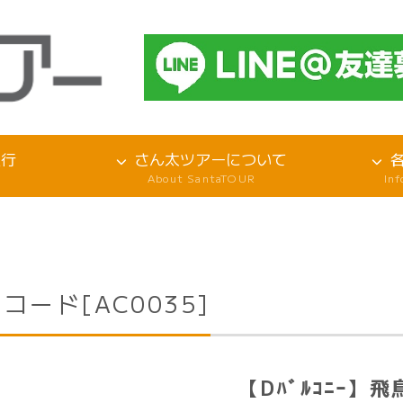
旅行
さん太ツアーについて
About SantaTOUR
In
コード[AC0035]
【Dﾊﾞﾙｺﾆｰ】飛