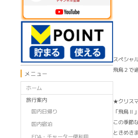
スペシャ
飛鳥２で過
メニュー
ホーム
旅行案内
★クリス
「飛鳥Ⅱ
国内日帰り
この季節
国内宿泊
ときめき
FDA・チャーター便利用