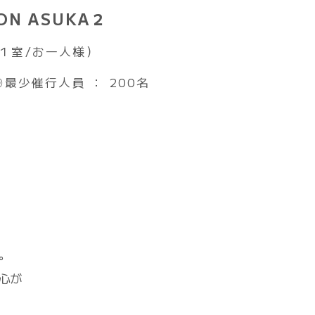
ｽﾞON ASUKA２
名１室/お一人様）
◎最少催行人員 ： 200名
。
心が