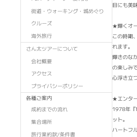
目にも美
街道・ウォーキング・城めぐり
クルーズ
★輝くオ
海外旅行
この時期
れます。
さん太ツアーについて
輝きのな
会社概要
の楽しみ
アクセス
心浮き立
プライバシーポリシー
各種ご案内
★エンタ
1978年
成約までの流れ
ット。
集合場所
ハートフ
旅行業約款/条件書