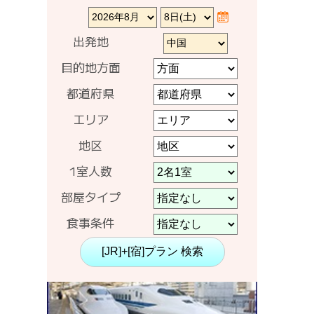
出発地
目的地方面
都道府県
エリア
地区
1室人数
部屋タイプ
食事条件