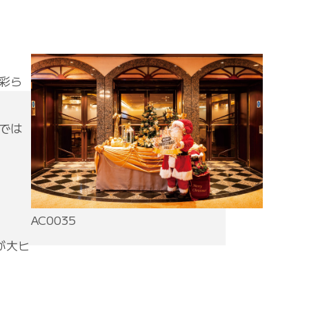
彩ら
では
AC0035
が大ヒ