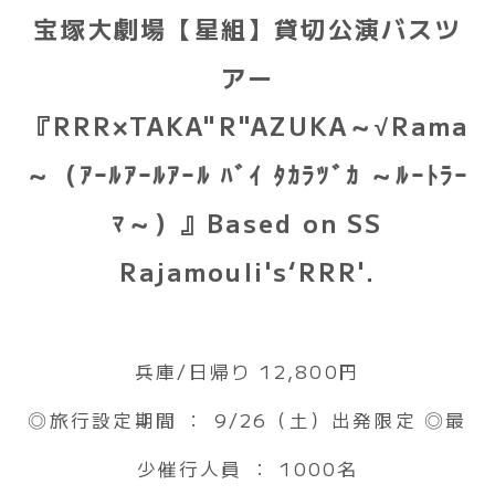
宝塚大劇場【星組】貸切公演バスツ
アー
『RRR×TAKA"R"AZUKA～√Rama
～（ｱｰﾙｱｰﾙｱｰﾙ ﾊﾞｲ ﾀｶﾗﾂﾞｶ ～ﾙｰﾄﾗｰ
ﾏ～）』Based on SS
Rajamouli's‘RRR'.
兵庫/日帰り 12,800円
◎旅行設定期間 ： 9/26（土）出発限定 ◎最
少催行人員 ： 1000名